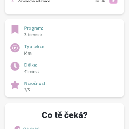
4
.
30:06
Závěrečná relaxace
Program
:
2. trimestr
Typ lekce
:
Jóga
Délka
:
41 minut
Náročnost
:
2/5
Co tě čeká?