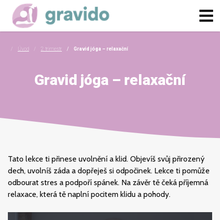
Úvod
2. trimestr
Gravid jóga – relaxační
Gravid jóga – relaxační
Tato lekce ti přinese uvolnění a klid. Objevíš svůj přirozený
dech, uvolníš záda a dopřeješ si odpočinek. Lekce ti pomůže
odbourat stres a podpoří spánek. Na závěr tě čeká příjemná
relaxace, která tě naplní pocitem klidu a pohody.