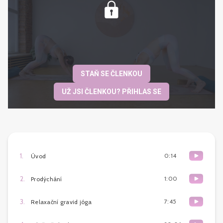
STAŇ SE ČLENKOU
UŽ JSI ČLENKOU? PŘIHLAS SE
1
.
0:14
Úvod
2
.
1:00
Prodýchání
3
.
7:45
Relaxační gravid jóga