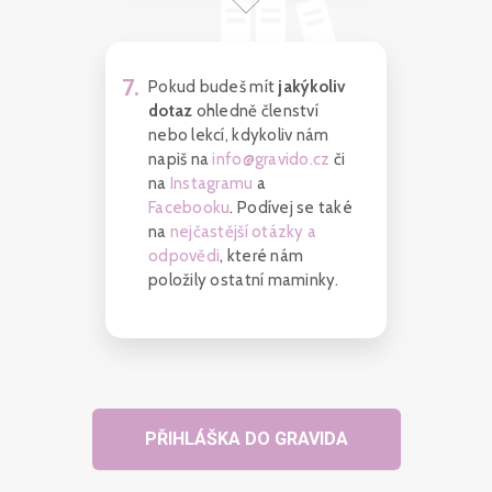
7
.
Pokud budeš mít
jakýkoliv
dotaz
ohledně členství
nebo lekcí, kdykoliv nám
napiš na
info@gravido.cz
či
na
Instagramu
a
Facebooku
. Podívej se také
na
nejčastější otázky a
odpovědi
, které nám
položily ostatní maminky.
PŘIHLÁŠKA DO GRAVIDA