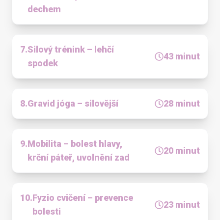
dechem
7
.
Silový trénink – lehčí
43
minut
spodek
8
.
Gravid jóga – silovější
28
minut
9
.
Mobilita – bolest hlavy,
20
minut
krční páteř, uvolnění zad
10
.
Fyzio cvičení – prevence
23
minut
bolesti