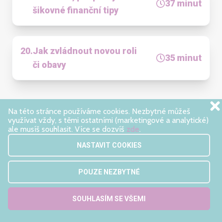
37
minut
šikovné finanční tipy
20
.
Jak zvládnout novou roli
35
minut
či obavy
2. TRIMESTR
Na této stránce používáme cookies. Nezbytné můžeš
využívat vždy, s těmi ostatními (marketingové a analytické)
ale musíš souhlasit. Více se dozvíš
zde
.
20 lekcí pro těhotné
NASTAVIT COOKIES
21
.
Úvod do 2. trimestru –
POUZE NEZBYTNÉ
vyšetření a (ne)zakázané
36
minut
věci
SOUHLASÍM SE VŠEMI