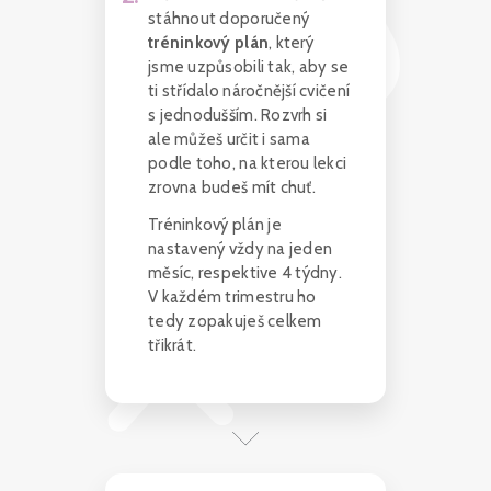
stáhnout doporučený
tréninkový plán
, který
jsme uzpůsobili tak, aby se
ti střídalo náročnější cvičení
s jednodušším. Rozvrh si
ale můžeš určit i sama
podle toho, na kterou lekci
zrovna budeš mít chuť.
Tréninkový plán je
nastavený vždy na jeden
měsíc, respektive 4 týdny.
V každém trimestru ho
tedy zopakuješ celkem
třikrát.