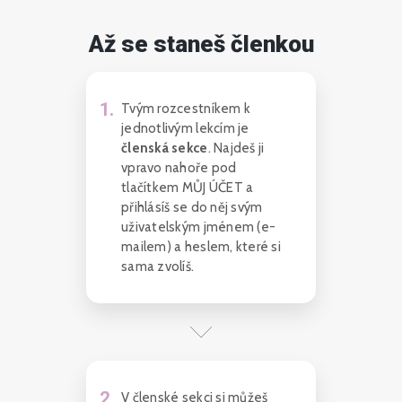
Až se staneš členkou
1
.
Tvým rozcestníkem k
jednotlivým lekcím je
členská sekce
. Najdeš ji
vpravo nahoře pod
tlačítkem MŮJ ÚČET a
přihlásíš se do něj svým
uživatelským jménem (e-
mailem) a heslem, které si
sama zvolíš.
2
.
V členské sekci si můžeš