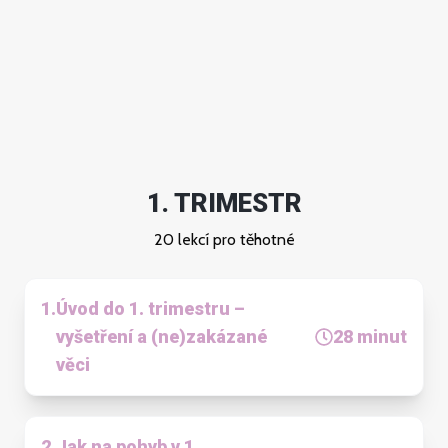
1. TRIMESTR
20 lekcí pro těhotné
1
.
Úvod do 1. trimestru –
vyšetření a (ne)zakázané
28
minut
věci
2
.
Jak na pohyb v 1.