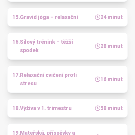
15
.
Gravid jóga – relaxační
24
minut
16
.
Silový trénink – těžší
28
minut
spodek
17
.
Relaxační cvičení proti
16
minut
stresu
18
.
Výživa v 1. trimestru
58
minut
19
.
Mateřská, příspěvky a