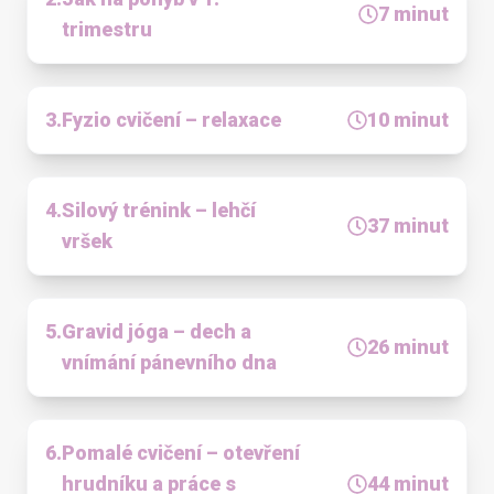
7
minut
trimestru
3
.
Fyzio cvičení – relaxace
10
minut
4
.
Silový trénink – lehčí
37
minut
vršek
5
.
Gravid jóga – dech a
26
minut
vnímání pánevního dna
6
.
Pomalé cvičení – otevření
hrudníku a práce s
44
minut