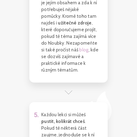
je jejím obsahem a zda k ní
potřebuješ nějaké
pomůcky. Kromě toho tam
najdeš i
užitečné zdroje
,
které doporučujeme projít,
pokud tě téma zajímá více
do hloubky. Nezapomeňte
si také pročíst náš
blog
, kde
se dozvíš zajímavé a
praktické informace k
různým tématům.
5
.
Každou lekci si můžeš
pustit, kolikrát chceš
.
Pokud tě některá část
zaujme, jednoduše se k ní