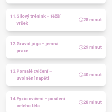
11
.
Silový trénink – těžší
28
minut
vršek
12
.
Gravid jóga – jemná
29
minut
praxe
13
.
Pomalé cvičení –
40
minut
uvolnění napětí
14
.
Fyzio cvičení – posílení
28
minut
celého těla