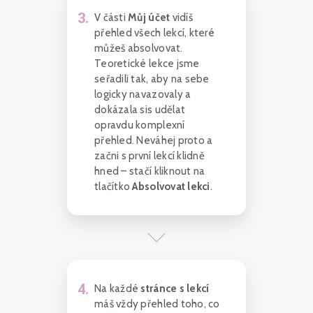
3
.
V části
Můj účet
vidíš
přehled všech lekcí, které
můžeš absolvovat.
Teoretické lekce jsme
seřadili tak, aby na sebe
logicky navazovaly a
dokázala sis udělat
opravdu komplexní
přehled. Neváhej proto a
začni s první lekcí klidně
hned – stačí kliknout na
tlačítko
Absolvovat lekci
.
4
.
Na každé
stránce s lekcí
máš vždy přehled toho, co