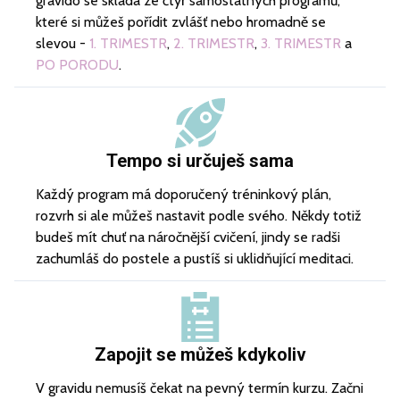
gravido se skládá ze čtyř samostatných programů,
které si můžeš pořídit zvlášť nebo hromadně se
slevou -
1. TRIMESTR
,
2. TRIMESTR
,
3. TRIMESTR
a
PO PORODU
.
Tempo si určuješ sama
Každý program má doporučený tréninkový plán,
rozvrh si ale můžeš nastavit podle svého. Někdy totiž
budeš mít chuť na náročnější cvičení, jindy se radši
zachumláš do postele a pustíš si uklidňující meditaci.
Zapojit se můžeš kdykoliv
V gravidu nemusíš čekat na pevný termín kurzu. Začni