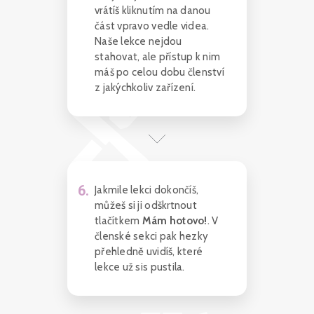
vrátíš kliknutím na danou
část vpravo vedle videa.
Naše lekce nejdou
stahovat, ale přístup k nim
máš po celou dobu členství
z jakýchkoliv zařízení.
6
.
Jakmile lekci dokončíš,
můžeš si ji odškrtnout
tlačítkem
Mám hotovo!
. V
členské sekci pak hezky
přehledně uvidíš, které
lekce už sis pustila.