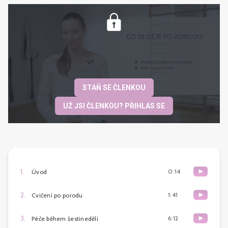
STAŇ SE ČLENKOU
UŽ JSI ČLENKOU? PŘIHLAS SE
1
.
0:14
Úvod
2
.
1:41
Cvičení po porodu
3
.
6:12
Péče během šestinedělí