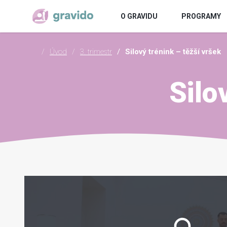
O GRAVIDU
PROGRAMY
Úvod
3. trimestr
Silový trénink – těžší vršek
Silo