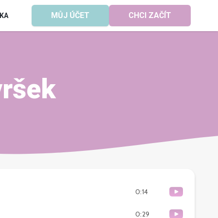
MŮJ ÚČET
CHCI ZAČÍT
KA
vršek
0:14
0:29