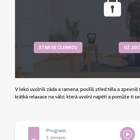
STAŇ SE ČLENKOU
UŽ JSI
V lekci uvolníš záda a ramena, posílíš střed těla a zpevníš 
krátká relaxace na válci, která uvolní napětí a pomůže ti se 
Program
:
3. trimestr