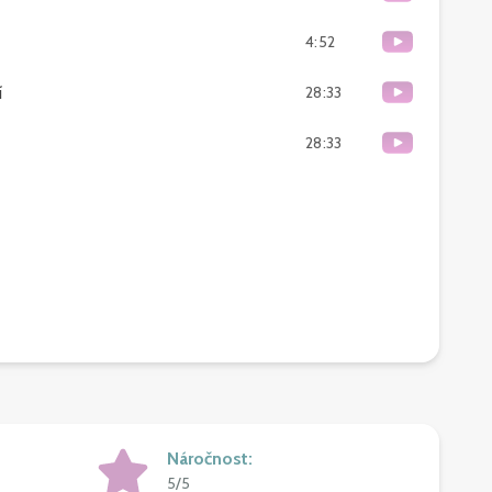
4:52
í
28:33
28:33
Náročnost
:
5/5