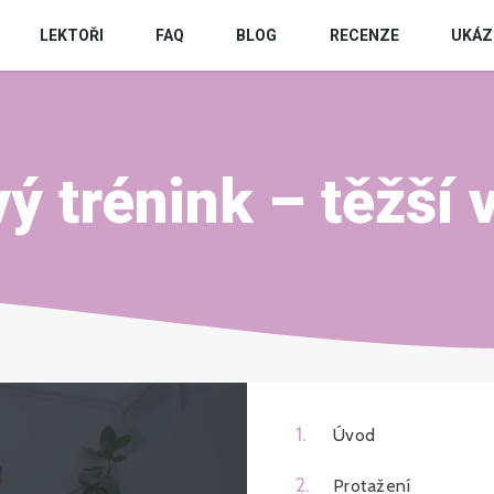
LEKTOŘI
FAQ
BLOG
RECENZE
UKÁZ
vý trénink – těžší 
1
.
Úvod
2
.
Protažení