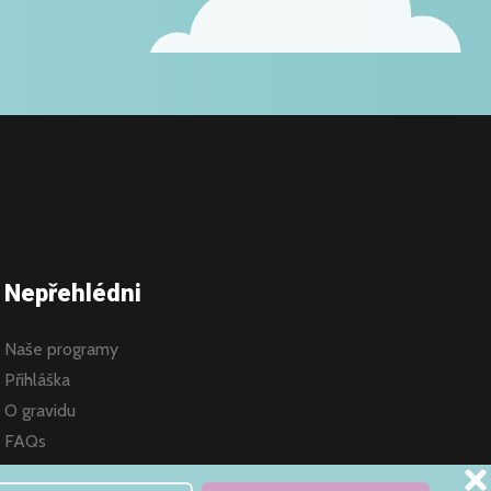
Nepřehlédni
Naše programy
Přihláška
O gravidu
FAQs