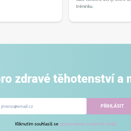
tréninku.
ro zdravé těhotenství a m
PŘIHLÁSIT
Kliknutím souhlasíš se
zpracováním osobních údajů