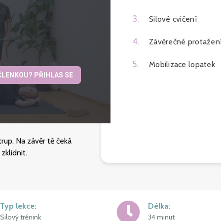
3
.
Silové cvičení
4
.
Závěrečné protažen
5
.
Mobilizace lopatek
 ČLENKOU? PŘIHLAS SE
trup. Na závěr tě čeká
zklidnit.
Typ lekce
:
Délka
:
Silový trénink
34 minut