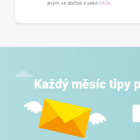
jiným, se dočteš v sekci
FAQs
.
Každý měsíc tipy p