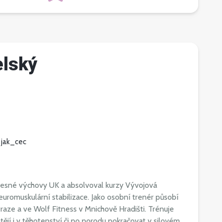
elský
jak_cec
ělesné výchovy UK a absolvoval kurzy Vývojová
uromuskulární stabilizace. Jako osobní trenér působí
ze a ve Wolf Fitness v Mnichově Hradišti. Trénuje
tějí i v těhotenství či po porodu pokračovat v silovém