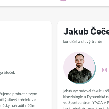
Jakub Čeč
kondiční a silový trenér
óga bloček
Jakub vystudoval fakultu t
učujeme probrat s tvým
kineziologie a Dynamická ne
ilý silový trénink, ve
ve Sportcentrum YMCA v Pra
můcky nahradit něčím
také těhotné ženy, které ch