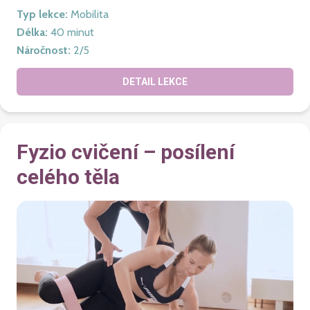
Typ lekce
:
Mobilita
Délka
:
40
minut
Náročnost
:
2
/5
DETAIL LEKCE
Fyzio cvičení – posílení
celého těla