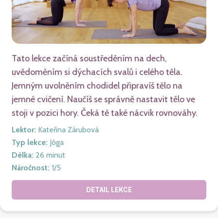
Tato lekce začíná soustředěním na dech,
uvědoměním si dýchacích svalů i celého těla.
Jemným uvolněním chodidel připravíš tělo na
jemné cvičení. Naučíš se správně nastavit tělo ve
stoji v pozici hory. Čeká tě také nácvik rovnováhy.
Lektor
:
Kateřina Zárubová
Typ lekce
:
Jóga
Délka
:
26
minut
Náročnost
:
1
/5
DETAIL LEKCE