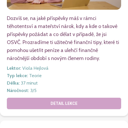
Dozvíš se, na jaké příspěvky máš v rámci
těhotentsví a mateřství nárok, kdy a kde o takové
příspěvky požádat a co dělat v případě, že jsi
OSVČ. Prozradíme ti užitečné finanční tipy, které ti
pomohou ušetřit peníze a ulehčí finančně
náročnější období s novým členem rodiny.
Lektor
:
Viola Hejlová
Typ lekce
:
Teorie
Délka
:
37
minut
Náročnost
:
3
/5
DETAIL LEKCE