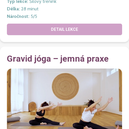
Typ lekce
:
Silový trénink
Délka
:
28
minut
Náročnost
:
5
/5
DETAIL LEKCE
Gravid jóga – jemná praxe