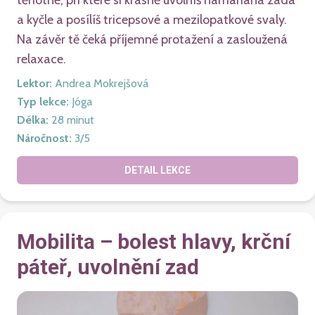
těhotné, při které si krásně uvolníš namáhaná záda
a kyčle a posílíš tricepsové a mezilopatkové svaly.
Na závěr tě čeká příjemné protažení a zasloužená
relaxace.
Lektor
:
Andrea Mokrejšová
Typ lekce
:
Jóga
Délka
:
28
minut
Náročnost
:
3
/5
DETAIL LEKCE
Mobilita – bolest hlavy, krční
páteř, uvolnění zad