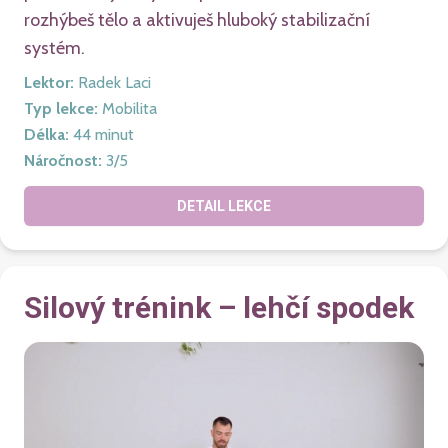
rozhýbeš tělo a aktivuješ hluboký stabilizační
systém.
Lektor
:
Radek Laci
Typ lekce
:
Mobilita
Délka
:
44
minut
Náročnost
:
3
/5
DETAIL LEKCE
Silový trénink – lehčí spodek