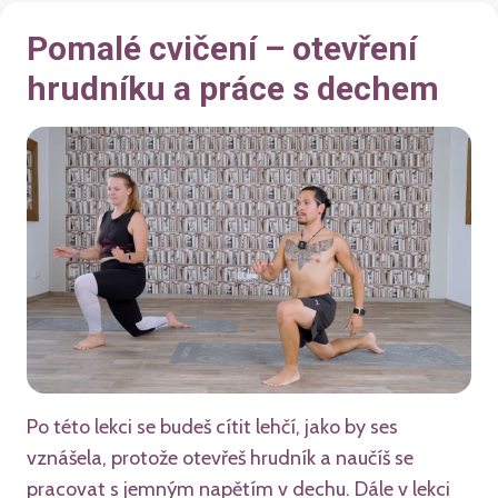
Pomalé cvičení – otevření
hrudníku a práce s dechem
Po této lekci se budeš cítit lehčí, jako by ses
vznášela, protože otevřeš hrudník a naučíš se
pracovat s jemným napětím v dechu. Dále v lekci