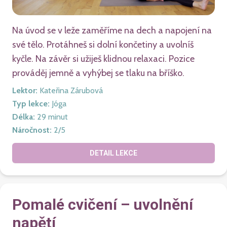
Na úvod se v leže zaměříme na dech a napojení na
své tělo. Protáhneš si dolní končetiny a uvolníš
kyčle. Na závěr si užiješ klidnou relaxaci. Pozice
prováděj jemně a vyhýbej se tlaku na bříško.
Lektor
:
Kateřina Zárubová
Typ lekce
:
Jóga
Délka
:
29
minut
Náročnost
:
2
/5
DETAIL LEKCE
Pomalé cvičení – uvolnění
napětí