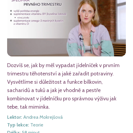
Dozvíš se, jak by měl vypadat jídelníček v prvním
trimestru těhotenství a jaké zařadit potraviny.
Vysvětlíme si důležitost a funkce bílkovin,
sacharidů a tuků a jak je vhodně a pestře
kombinovat v jídelníčku pro správnou výživu jak
tebe, tak miminka.
Lektor
:
Andrea Mokrejšová
Typ lekce
:
Teorie
Délka
:
58
minut