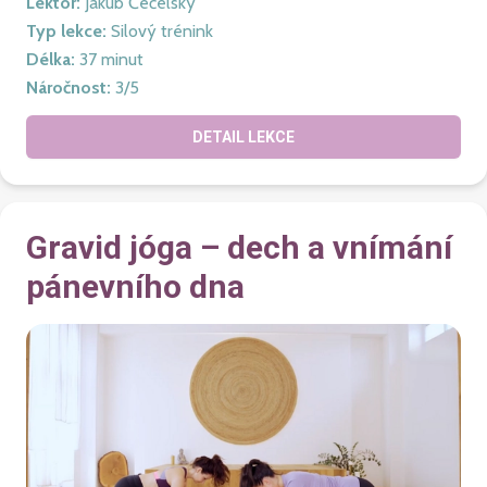
Lektor
:
Jakub Čečelský
Typ lekce
:
Silový trénink
Délka
:
37
minut
Náročnost
:
3
/5
DETAIL LEKCE
Gravid jóga – dech a vnímání
pánevního dna