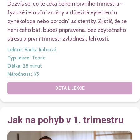
Dozvíš se, co tě čeká během prvního trimestru –
fyzické i emoční změny a důležitá vyšetření u
gynekologa nebo porodní asistentky. Zjistíš, že se
není čeho bát, budeš připravená, bez zbytečného
stresu a první trimestr zvládneš s lehkostí.
Lektor
:
Radka Imbrová
Typ lekce
:
Teorie
Délka
:
28
minut
Náročnost
:
1
/5
DETAIL LEKCE
Jak na pohyb v 1. trimestru