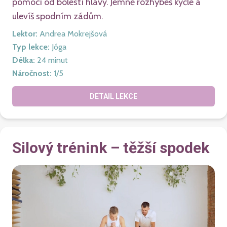
pomoci od bolestí hlavy. Jemně rozhýbeš kyčle a
ulevíš spodním zádům.
Lektor
:
Andrea Mokrejšová
Typ lekce
:
Jóga
Délka
:
24
minut
Náročnost
:
1
/5
DETAIL LEKCE
Silový trénink – těžší spodek