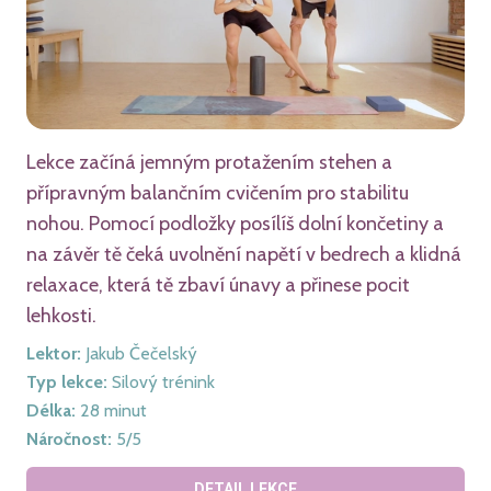
Lekce začíná jemným protažením stehen a
přípravným balančním cvičením pro stabilitu
nohou. Pomocí podložky posílíš dolní končetiny a
na závěr tě čeká uvolnění napětí v bedrech a klidná
relaxace, která tě zbaví únavy a přinese pocit
lehkosti.
Lektor
:
Jakub Čečelský
Typ lekce
:
Silový trénink
Délka
:
28
minut
Náročnost
:
5
/5
DETAIL LEKCE