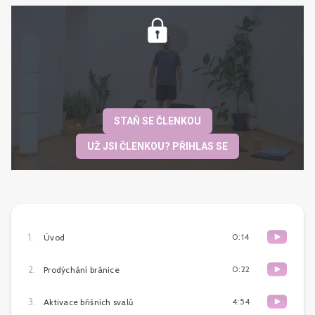
STAŇ SE ČLENKOU
UŽ JSI ČLENKOU? PŘIHLAS SE
1
.
0:14
Úvod
2
.
0:22
Prodýchání bránice
3
.
4:54
Aktivace břišních svalů