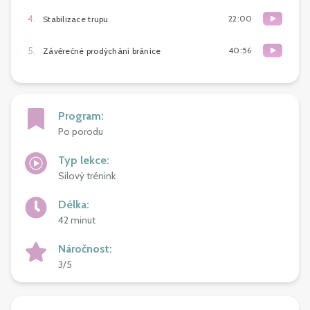
4
.
22:00
Stabilizace trupu
5
.
40:56
Závěrečné prodýchání bránice
Program
:
Po porodu
Typ lekce
:
Silový trénink
Délka
:
42 minut
Náročnost
:
3/5