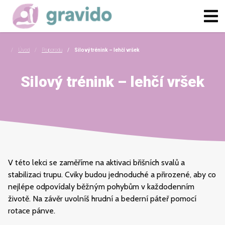
Úvod
Po porodu
Silový trénink – lehčí vršek
Silový trénink – lehčí vršek
V této lekci se zaměříme na aktivaci břišních svalů a
stabilizaci trupu. Cviky budou jednoduché a přirozené, aby co
nejlépe odpovídaly běžným pohybům v každodenním
životě. Na závěr uvolníš hrudní a bederní páteř pomocí
rotace pánve.