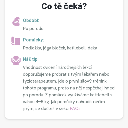
Co tě čeká?
Období:
Po porodu
Pomůcky:
Podložka, jóga bloček, ketllebell, deka
Náš tip:
Vhodnost cvičení náročnějších lekcí
doporučujeme probrat s tvým lékařem nebo
fyzioterapeutem. Jde o první silový trénink
tohoto programu, proto na něj nespěchej ihned
po porodu. Z pomůcek využíváme kettlebell s
váhou 4–⁠⁠⁠⁠⁠⁠8 kg. Jak pomůcky nahradit něčím
jiným, se dočteš v sekci
FAQs
.