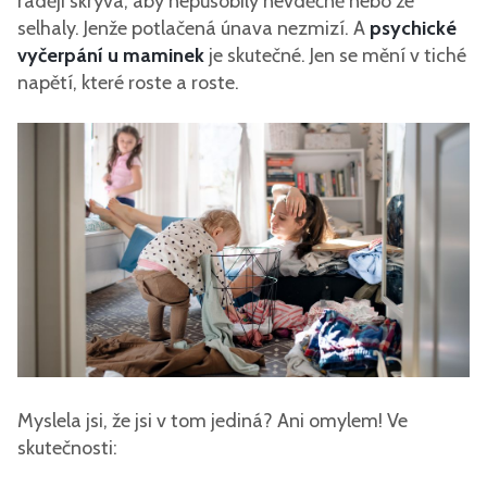
raději skrývá, aby nepůsobily nevděčně nebo že
selhaly. Jenže potlačená únava nezmizí. A
psychické
vyčerpání u maminek
je skutečné. Jen se mění v tiché
napětí, které roste a roste.
Myslela jsi, že jsi v tom jediná? Ani omylem! Ve
skutečnosti: