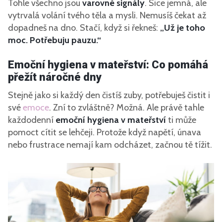
Tohle všechno jsou
varovné signály
. Sice jemná, ale
vytrvalá volání tvého těla a mysli. Nemusíš čekat až
dopadneš na dno. Stačí, když si řekneš:
„Už je toho
moc. Potřebuju pauzu.“
Emoční hygiena v mateřství: Co pomáhá
přežít náročné dny
Stejně jako si každý den čistíš zuby, potřebuješ čistit i
své
emoce
. Zní to zvláštně? Možná. Ale právě tahle
každodenní
emoční hygiena v mateřství
ti může
pomoct cítit se lehčeji. Protože když napětí, únava
nebo frustrace nemají kam odcházet, začnou tě tížit.