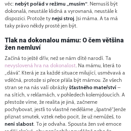
věc:
nebýt pořád v režimu „musím“
. Nemusíš být
dokonalá, neustále klidná a vyrovnaná, neustále k
dispozici. Protože ty
nejsi stroj
. Jsi máma. A ta má
taky právo někdy prostě jen být.
Tlak na dokonalou mámu: O čem většina
žen nemluví
Začíná to ještě dřív, než se nám dítě narodí. Ta
nevyslovená hra na dokonalost
. Na mámu, která to
„dává“. Která je za každé situace milující, usměvavá a
vděčná, protože si přece přála být mámou. Ze všech
stran se na nás valí obrázky
šťastného mateřství
–
na sítích, v reklamách, v pohledech kolemjdoucích. A
přestože víme, že realita je jiná, začneme
pochybovat, jestli to vlastně neděláme „špatně“.Jenže
přiznat smutek, vztek nebo pocit, že už nemůžeš, to
není slabost
. To je odvaha. Spousta žen své emoce