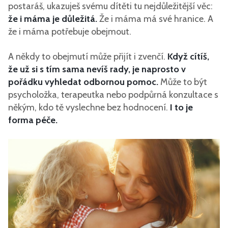
postaráš, ukazuješ svému dítěti tu nejdůležitější věc:
že i máma je důležitá.
Že i máma má své hranice. A
že i máma potřebuje obejmout.
A někdy to obejmutí může přijít i zvenčí.
Když cítíš,
že už si s tím sama nevíš rady, je naprosto v
pořádku vyhledat odbornou pomoc.
Může to být
psycholožka, terapeutka nebo podpůrná konzultace s
někým, kdo tě vyslechne bez hodnocení.
I to je
forma péče.