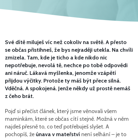
Své dítě miluješ víc než cokoliv na světě. A přesto
se občas přistihneš, že bys nejraději utekla. Na chvíli
zmizela. Tam, kde je ticho a kde nikdo nic
nepotřebuje, nevolá tě, nechce po tobě odpovědi
ani náruč. Lákavá myšlenka, jenomže vzápětí
přijdou výčitky. Protože ty máš být přece silná.
Vděčná. A spokojená. Jenže někdy už prostě nemáš
z čeho brát.
Pojď si přečíst článek, který jsme věnovali všem
maminkám, které se občas cítí stejně. Možná v něm
najdeš přesně to, co teď potřebuješ slyšet. A
pochopíš, že
únava v mateřství
není selhání – je to