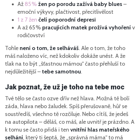
Až
85 %
žen po porodu zažívá baby blues
–
emoční výkyvy, plačtivost, přecitlivělost
1 z 7 žen
čelí poporodní depresi
A až
65 %
pracujících matek prožívá vyhoření
v
rodičovství
Tohle
není o tom, že selháváš
. Ale o tom, že toho
máš naloženo víc, než kdokoliv dokáže unést. A že
tlak na to být „šťastnou mámou“ často přehluší to
nejdůležitější –
tebe samotnou
.
Jak poznat, že už je toho na tebe moc
Tvé tělo se často ozve dřív než hlava. Možná tě bolí
záda, hlava nebo žaludek. Spíš přerušovaně, hůř se
soustředíš, všechno tě rozčiluje. Nebo cítíš, že jedeš
na autopilota – děláš, co máš, ale uvnitř je prázdno. A
k tomu se často přidá i ten
vnitřní hlas mateřského
selhání
, který ti šeptá, že „správná máma“ to má