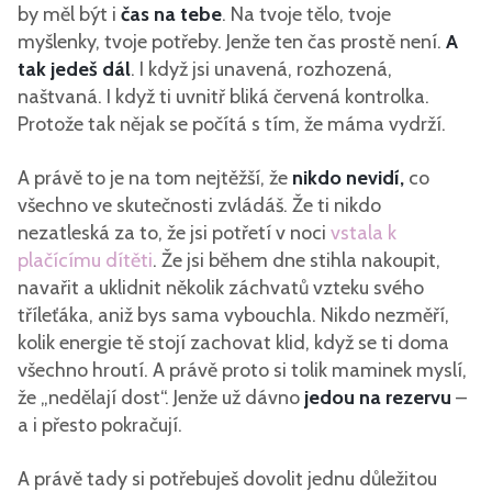
by měl být i
čas na tebe
. Na tvoje tělo, tvoje
myšlenky, tvoje potřeby. Jenže ten čas prostě není.
A
tak jedeš dál
. I když jsi unavená, rozhozená,
naštvaná. I když ti uvnitř bliká červená kontrolka.
Protože tak nějak se počítá s tím, že máma vydrží.
A právě to je na tom nejtěžší, že
nikdo nevidí,
co
všechno ve skutečnosti zvládáš. Že ti nikdo
nezatleská za to, že jsi potřetí v noci
vstala k
plačícímu dítěti
. Že jsi během dne stihla nakoupit,
navařit a uklidnit několik záchvatů vzteku svého
tříleťáka, aniž bys sama vybouchla. Nikdo nezměří,
kolik energie tě stojí zachovat klid, když se ti doma
všechno hroutí. A právě proto si tolik maminek myslí,
že „nedělají dost“. Jenže už dávno
jedou na rezervu
–
a i přesto pokračují.
A právě tady si potřebuješ dovolit jednu důležitou