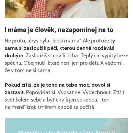
I máma je člověk, nezapomínej na to
Ne proto, abys byla „lepší máma“. Ale protože
ty
sama si zasloužíš péči, kterou denně rozdáváš
druhým
. Zasloužíš si chvíli ticha. Teplý čaj vypitý beze
spěchu. Obejmutí, které není jen pro děti. A vědomí,
že v tom nejsi sama.
Pokud cítíš, že je toho na tebe moc, dovol si
zastavit.
Popovídat si. Vypsat se. Vydechnout. Ztišit
svět kolem sebe a být chvíli jen se sebou. I ten
nejmenší krok směrem k sobě se počítá.